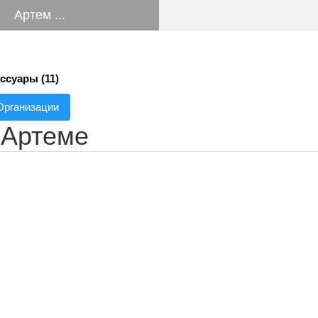
Артем ...
ссуары (11)
Организации
 Артеме