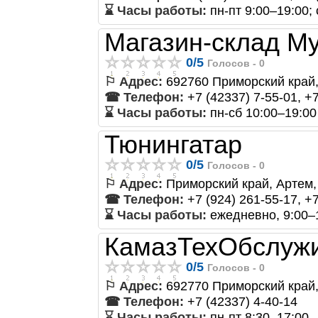
⌛ Часы работы:
пн-пт 9:00–19:00;
Магазин-склад Му
0
/
5
Голосов -
0
⚐ Адрес:
692760 Приморский край, 
☎ Телефон:
+7 (42337) 7-55-01, +
⌛ Часы работы:
пн-сб 10:00–19:00
Тюнингатар
0
/
5
Голосов -
0
⚐ Адрес:
Приморский край, Артем,
☎ Телефон:
+7 (924) 261-55-17, +
⌛ Часы работы:
ежедневно, 9:00–
КамазТехОбслуж
0
/
5
Голосов -
0
⚐ Адрес:
692770 Приморский край, 
☎ Телефон:
+7 (42337) 4-40-14
⌛ Часы работы:
пн-пт 8:30–17:00